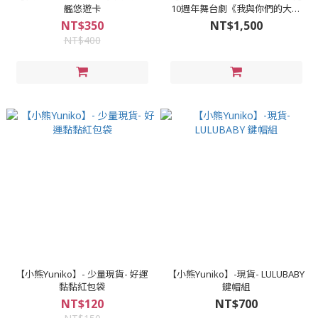
艦悠遊卡
10週年舞台劇《我與你們的大冒
險》精裝禮盒BD+USB
NT$350
NT$1,500
NT$400
【小熊Yuniko】- 少量現貨- 好運
【小熊Yuniko】-現貨- LULUBABY
黏黏紅包袋
鍵帽組
NT$120
NT$700