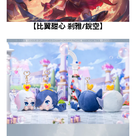
【比翼甜心 剎雅/銳空】