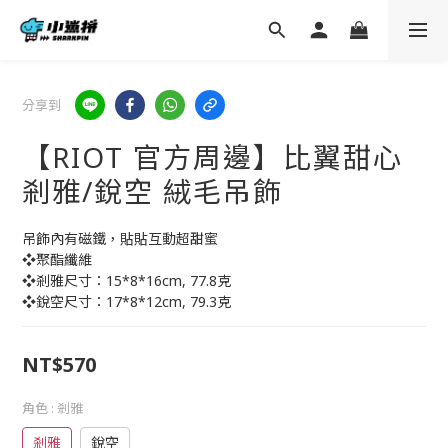
分享到
【RIOT 官方周邊】比翼甜心
剎雅/銳空 絨毛吊飾
吊飾內有磁鐵，貼貼互動超甜蜜
❖聚酯纖維
❖剎雅尺寸：15*8*16cm, 77.8克
❖銳空尺寸：17*8*12cm, 79.3克
NT$570
角色
: 剎雅
剎雅
銳空